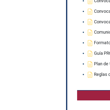
Convocat
Convocat
Convocat
Comunic
Formato
Guía PR
Plan de
Reglas d