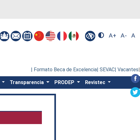
A+
A-
A
| Formato Beca de Excelencia
| SEVAC
| Vacantes
|
s
Transparencia
PRODEP
Revistec