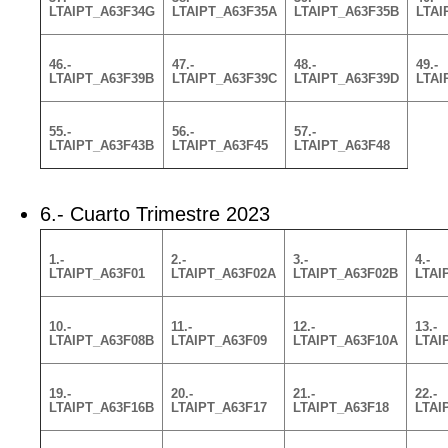
LTAIPT_A63F34G
LTAIPT_A63F35A
LTAIPT_A63F35B
LTAI
46.-
47.-
48.-
49.-
LTAIPT_A63F39B
LTAIPT_A63F39C
LTAIPT_A63F39D
LTAI
55.-
56.-
57.-
LTAIPT_A63F43B
LTAIPT_A63F45
LTAIPT_A63F48
6.- Cuarto Trimestre 2023
1.-
2.-
3.-
4.-
LTAIPT_A63F01
LTAIPT_A63F02A
LTAIPT_A63F02B
LTAI
10.-
11.-
12.-
13.-
LTAIPT_A63F08B
LTAIPT_A63F09
LTAIPT_A63F10A
LTAI
19.-
20.-
21.-
22.-
LTAIPT_A63F16B
LTAIPT_A63F17
LTAIPT_A63F18
LTAI