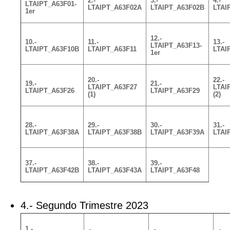
2.-
3.-
4.-
LTAIPT_A63F01-
LTAIPT_A63F02A
LTAIPT_A63F02B
LTAI
1er
12.-
10.-
11.-
13.-
LTAIPT_A63F13-
LTAIPT_A63F10B
LTAIPT_A63F11
LTAI
1er
20.-
22.-
19.-
21.-
LTAIPT_A63F27
LTAI
LTAIPT_A63F26
LTAIPT_A63F29
(1)
(2)
28.-
29.-
30.-
31.-
LTAIPT_A63F38A
LTAIPT_A63F38B
LTAIPT_A63F39A
LTAI
37.-
38.-
39.-
LTAIPT_A63F42B
LTAIPT_A63F43A
LTAIPT_A63F48
4.- Segundo Trimestre 2023
1.-