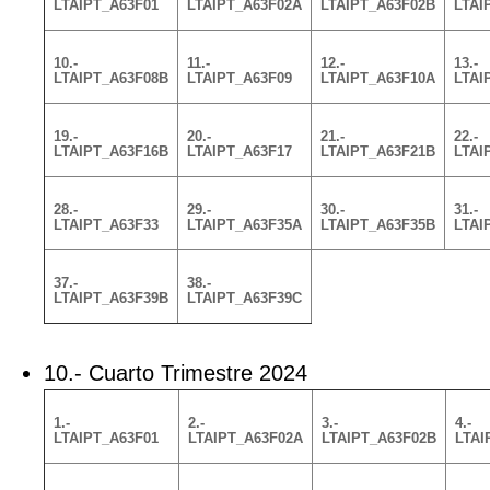
LTAIPT_A63F01
LTAIPT_A63F02A
LTAIPT_A63F02B
LTAI
10.-
11.-
12.-
13.-
LTAIPT_A63F08B
LTAIPT_A63F09
LTAIPT_A63F10A
LTAI
19.-
20.-
21.-
22.-
LTAIPT_A63F16B
LTAIPT_A63F17
LTAIPT_A63F21B
LTAI
28.-
29.-
30.-
31.-
LTAIPT_A63F33
LTAIPT_A63F35A
LTAIPT_A63F35B
LTAI
37.-
38.-
LTAIPT_A63F39B
LTAIPT_A63F39C
10.- Cuarto Trimestre 2024
1.-
2.-
3.-
4.-
LTAIPT_A63F01
LTAIPT_A63F02A
LTAIPT_A63F02B
LTAI