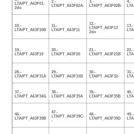
2.-
3.-
4.-
LTAIPT_A63F01-
LTAIPT_A63F02A-
LTAIPT_A63F02B-
LTA
2do
12.-
10.-
11.-
13.-
LTAIPT_A63F13
LTAIPT_A63F10B
LTAIPT_A63F11
LTA
2do
19.-
20.-
21.-
22.-
LTAIPT_A63F19
LTAIPT_A63F20
LTAIPT_A63F21B
LTA
28.-
29.-
30.-
31.-
LTAIPT_A63F31A
LTAIPT_A63F31B
LTAIPT_A63F32-
LTA
37.-
38.-
39.-
40.-
LTAIPT_A63F34G
LTAIPT_A63F35A
LTAIPT_A63F35B
LTA
47.-
46.-
48.-
49.-
LTAIPT_A63F39C-
LTAIPT_A63F39B
LTAIPT_A63F39D
LTA
-