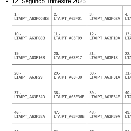
12. Segundo Trimestre 2025
1.-
2.-
3.-
4.-
LTAIPT_A63F00BIS
LTAIPT_A63F01
LTAIPT_A63F02A
LT
10.-
11.-
12.-
13.
LTAIPT_A63F08B
LTAIPT_A63F09
LTAIPT_A63F10A
LT
19.-
20.-
21.-
22.
LTAIPT_A63F16B
LTAIPT_A63F17
LTAIPT_A63F18
LT
28.-
29.-
30.-
31.
LTAIPT_A63F29
LTAIPT_A63F30
LTAIPT_A63F31A
LT
37.-
38.-
39.-
40.
LTAIPT_A63F34D
LTAIPT_A63F34E
LTAIPT_A63F34F
LT
46.-
47.-
48.-
49.
LTAIPT_A63F38A
LTAIPT_A63F38B
LTAIPT_A63F39A
LT