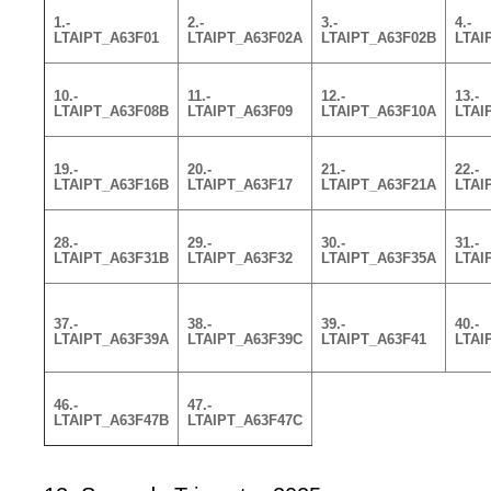
1.-
2.-
3.-
4.-
LTAIPT_A63F01
LTAIPT_A63F02A
LTAIPT_A63F02B
LTAI
10.-
11.-
12.-
13.-
LTAIPT_A63F08B
LTAIPT_A63F09
LTAIPT_A63F10A
LTAI
19.-
20.-
21.-
22.-
LTAIPT_A63F16B
LTAIPT_A63F17
LTAIPT_A63F21A
LTAI
28.-
29.-
30.-
31.-
LTAIPT_A63F31B
LTAIPT_A63F32
LTAIPT_A63F35A
LTAI
37.-
38.-
39.-
40.-
LTAIPT_A63F39A
LTAIPT_A63F39C
LTAIPT_A63F41
LTAI
46.-
47.-
LTAIPT_A63F47B
LTAIPT_A63F47C