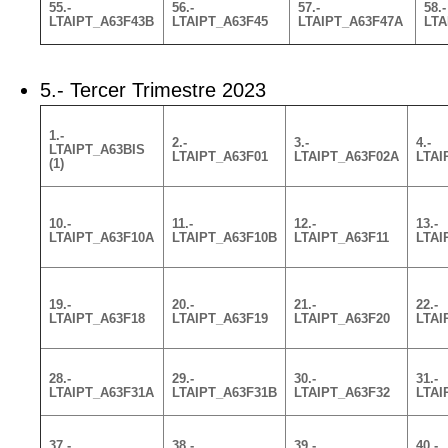
55.-
56.-
57.-
58.-
LTAIPT_A63F43B
LTAIPT_A63F45
LTAIPT_A63F47A
LTA
5.- Tercer Trimestre 2023
1.-
2.-
3.-
4.-
LTAIPT_A63BIS
LTAIPT_A63F01
LTAIPT_A63F02A
LTAI
(1)
10.-
11.-
12.-
13.-
LTAIPT_A63F10A
LTAIPT_A63F10B
LTAIPT_A63F11
LTAI
19.-
20.-
21.-
22.-
LTAIPT_A63F18
LTAIPT_A63F19
LTAIPT_A63F20
LTAI
28.-
29.-
30.-
31.-
LTAIPT_A63F31A
LTAIPT_A63F31B
LTAIPT_A63F32
LTAI
37.-
38.-
39.-
40.-