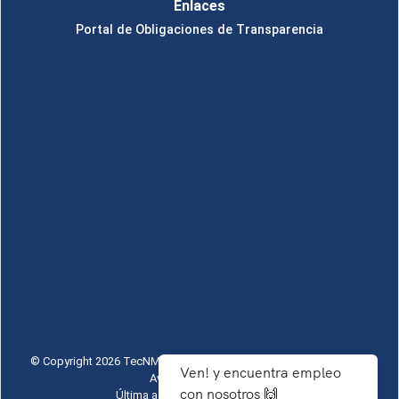
Enlaces
Portal de Obligaciones de Transparencia
© Copyright 2026 TecNM - Todos los Derechos Reservados ITST
Ven! y encuentra empleo
Aviso de Privacidad
con nosotros 🙌
Última actualización: 27/07/2026