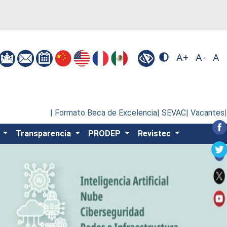
A+
A-
A
| Formato Beca de Excelencia
| SEVAC
| Vacantes
|
s
Transparencia
PRODEP
Revistec